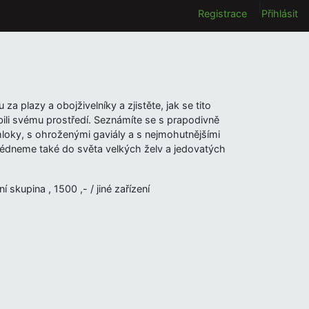
|
Registrace
Přihlásit
a plazy a obojživelníky a zjistěte, jak se tito
bili svému prostředí. Seznámíte se s prapodivně
loky, s ohroženými gaviály a s nejmohutnějšími
lédneme také do světa velkých želv a jedovatých
í skupina , 1500 ,- / jiné zařízení