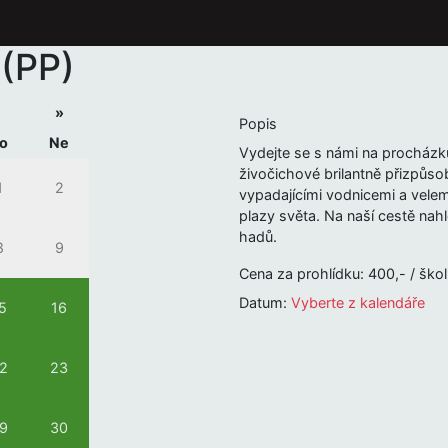
 (PP)
»
Popis
o
Ne
Vydejte se s námi na procházku z
živočichové brilantně přizpůso
1
2
vypadajícími vodnicemi a velem
plazy světa. Na naší cestě nah
hadů.
8
9
Cena za prohlídku: 400,- / školn
Datum:
Vyberte z kalendáře
5
16
2
23
9
30