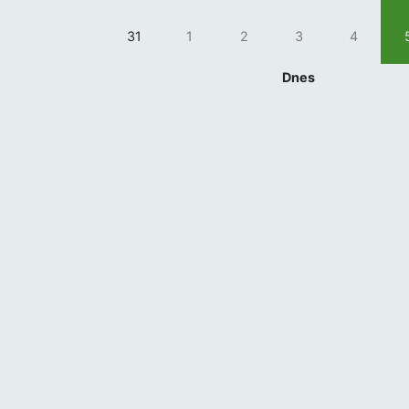
31
1
2
3
4
Dnes