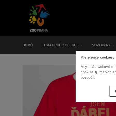
DOMŮ
TEMATICKÉ KOLEKCE
SUVENÝRY
Preference cookies: 
Aby naše webové str
cookies tj. malých s
bezpečí.