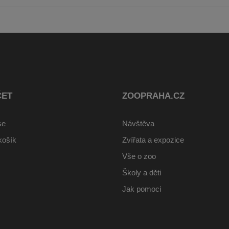
ČET
ZOOPRAHA.CZ
se
Návštěva
košík
Zvířata a expozice
Vše o zoo
Školy a děti
Jak pomoci