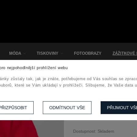
MÓDA
TISKOVINY
FOTOOBRAZY
ZÁŽITKOVÉ
pro nejpohodlnější prohlížení webu
ánky zůstaly tak, jak je znáte, potřebujeme od Vás souhlas se zpra
Dětské tričko 
ouborů, které se Vám ukládají v prohlížeči. Slibujeme, že Vaše data 
Praha“
Pořiďte svým dětem originální tri
PŘIZPŮSOBIT
ODMÍTNOUT VŠE
PŘIJMOUT VŠ
u příležitosti otevření nového pa
Dostupnost:
Skladem