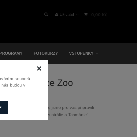
0,00 Kč
Uživatel
 PROGRAMY
FOTOKURZY
VSTUPENKY
cováním souborů
„Jsem ďábel ze Zoo
u nás budou v
čko ze 100% bavlny, které jsme pro vás připravili
E
vilonu „Darwinův kráter –Austrálie a Tasmánie“