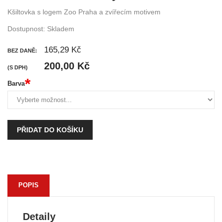
Kšiltovka s logem Zoo Praha a zvířecím motivem
Dostupnost:
Skladem
165,29 Kč
BEZ DANĚ:
200,00 Kč
(S DPH)
*
Barva
PŘIDAT DO KOŠÍKU
POPIS
Detaily