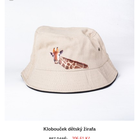
Klobouček dětský žirafa
206,61 Kč
BEZ DANĚ: