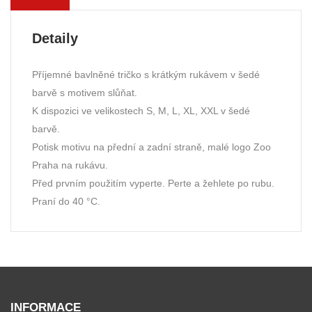
Detaily
Příjemné bavlněné tričko s krátkým rukávem v šedé
barvě s motivem slůňat.
K dispozici ve velikostech S, M, L, XL, XXL v šedé
barvě.
Potisk motivu na přední a zadní straně, malé logo Zoo
Praha na rukávu.
Před prvním použitím vyperte. Perte a žehlete po rubu.
Praní do 40 °C.
INFORMACE