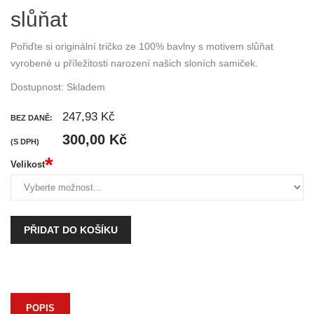
slůňat
Pořiďte si originální tričko ze 100% bavlny s motivem slůňat
vyrobené u příležitosti narození našich sloních samiček.
Dostupnost:
Skladem
247,93 Kč
BEZ DANĚ:
300,00 Kč
(S DPH)
*
Velikost
PŘIDAT DO KOŠÍKU
POPIS