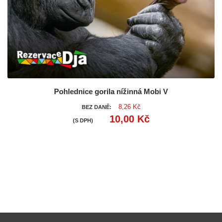
Pohlednice gorila nížinná Mobi V
8,26 Kč
BEZ DANĚ:
10,00 Kč
(S DPH)