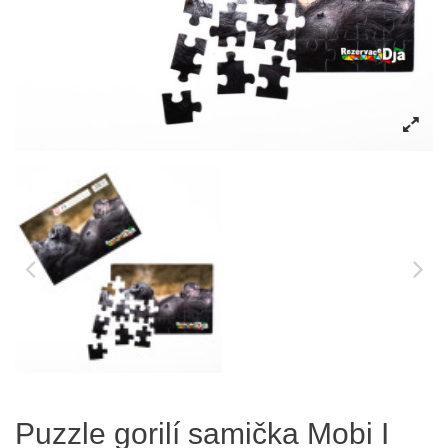
Puzzle gorilí samička Mobi I