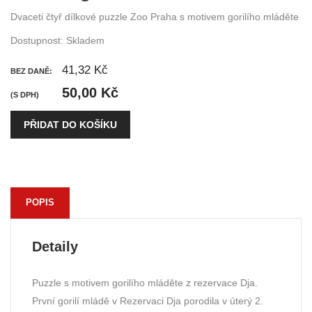
Dvaceti čtyř dílkové puzzle Zoo Praha s motivem gorilího mláděte
Dostupnost:
Skladem
41,32 Kč
BEZ DANĚ:
50,00 Kč
(S DPH)
PŘIDAT DO KOŠÍKU
POPIS
Detaily
Puzzle s motivem gorilího mláděte z rezervace Dja.
První gorilí mládě v Rezervaci Dja porodila v úterý 2.