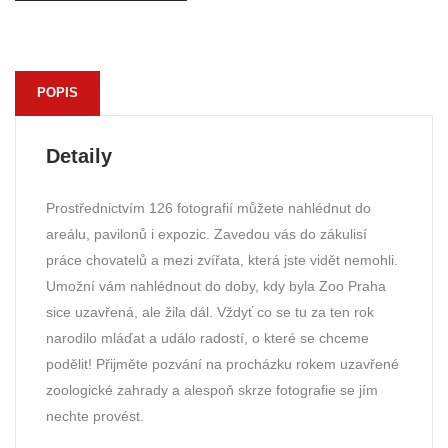
POPIS
Detaily
Prostřednictvím 126 fotografií můžete nahlédnut do
areálu, pavilonů i expozic. Zavedou vás do zákulisí
práce chovatelů a mezi zvířata, která jste vidět nemohli.
Umožní vám nahlédnout do doby, kdy byla Zoo Praha
sice uzavřená, ale žila dál. Vždyť co se tu za ten rok
narodilo mláďat a událo radostí, o které se chceme
podělit! Přijměte pozvání na procházku rokem uzavřené
zoologické zahrady a alespoň skrze fotografie se jím
nechte provést.