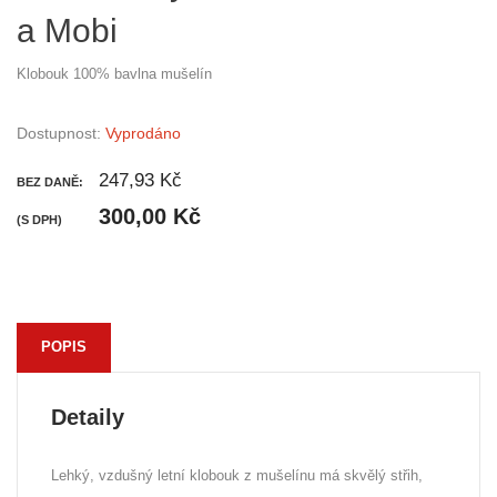
a Mobi
Klobouk 100% bavlna mušelín
Dostupnost:
Vyprodáno
247,93 Kč
BEZ DANĚ:
300,00 Kč
(S DPH)
POPIS
Detaily
Lehký, vzdušný letní klobouk z mušelínu má skvělý střih,