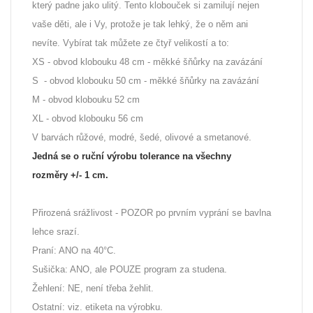
který padne jako ulitý. Tento klobouček si zamilují nejen
vaše děti, ale i Vy, protože je tak lehký, že o něm ani
nevíte. Vybírat tak můžete ze čtyř velikostí a to:
XS - obvod klobouku 48 cm - měkké šňůrky na zavázání
S - obvod klobouku 50 cm - měkké šňůrky na zavázání
M - obvod klobouku 52 cm
XL - obvod klobouku 56 cm
V barvách růžové, modré, šedé, olivové a smetanové.
Jedná se o ruční výrobu t
olerance na všechny
rozměry +/- 1 cm.
Přirozená srážlivost - POZOR po prvním vyprání se bavlna
lehce srazí.
Praní: ANO na 40°C.
Sušička: ANO, ale POUZE program za studena.
Žehlení: NE, není třeba žehlit.
Ostatní: viz. etiketa na výrobku.